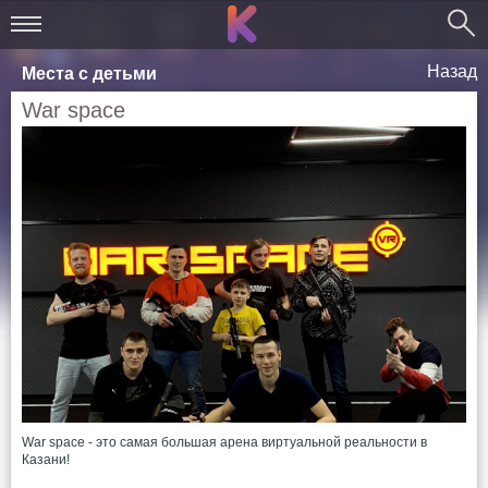
Назад
Места с детьми
War space
War space - это самая большая арена виртуальной реальности в
Казани!