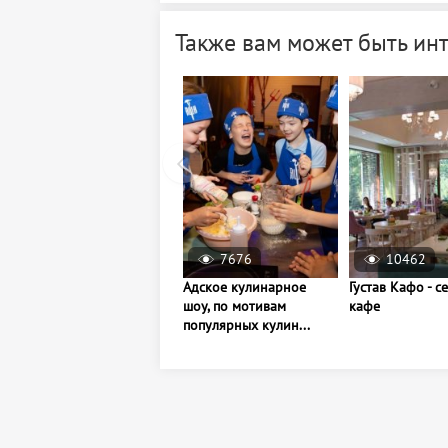
Также вам может быть ин
7676
10462
Адское кулинарное
Густав Кафо - 
шоу, по мотивам
кафе
популярных кулин...