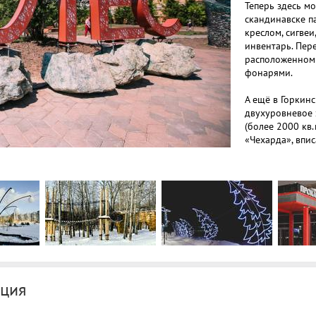
Теперь здесь мо
скандинавске п
креслом, сигве
инвентарь. Пер
расположенном
фонарями.
А ещё в Горкин
двухуровневое 
(более 2000 кв
«Чехарда», впи
Один уровень 
«грибами», и вт
помладше. Все 
сертификаты бе
возраст от 2х д
взрослые играю
Кафе и прокат 
ция