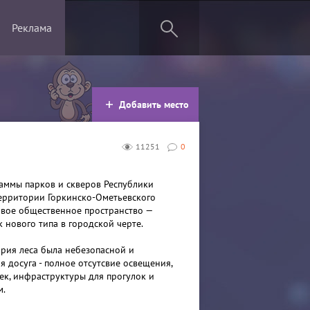
Реклама
Добавить место
11251
0
аммы парков и скверов Республики
территории Горкинско-Ометьевского
овое общественное пространство —
 нового типа в городской черте.
рия леса была небезопасной и
 досуга - полное отсутсвие освещения,
к, инфраструктуры для прогулок и
м.