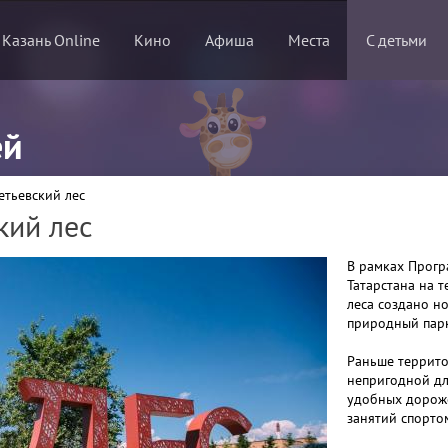
 Казань Online
Кино
Афиша
Места
С детьми
ей
етьевский лес
кий лес
В рамках Прогр
Татарстана на 
леса создано н
природный парк
Раньше террито
непригодной для
удобных дороже
занятий спорто