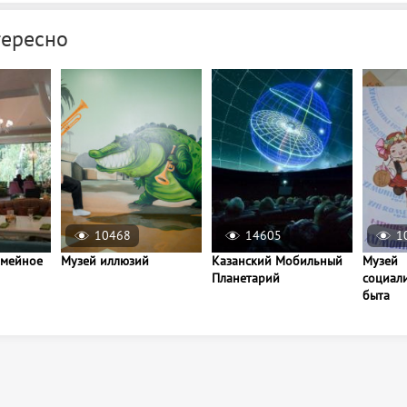
тересно
10468
14605
1
семейное
Музей иллюзий
Казанский Мобильный
Музей
Планетарий
социал
быта