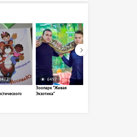
0472
6497
10464
Зоопарк "Живая
Кафе Аль-Резе
истического
Экзотика"