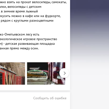
жно взять на прокат велосипеды, самокаты,
алки, велосипеды с детским
и, в зимнее время лыжный
екусить можно в кафе или на фудкорте,
 рядом с круглыми разноцветными
ско-Ометьевском лесу есть
экологическое игровое пространство
.м) - детская развивающая площадка
санная прямо между осин.
– воздушный, проходящий между высокими
орой – на земле, с лазалками для ребят
оборудование имеет соответствующие
зопасности. Площадка рассчитана на
о 15 лет, но, как показывает практика,
т здесь вместе со своими детьми.
работают с 10:00 до 20:00
Сообщить об ошибке