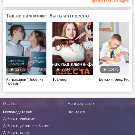
Просмотреть на карте
Так же вам может быть интересно
12756
2894
11479
Аттракцион "Побег из
101квест
Детский город КидС
тюрьмы"
О сайте
Мы в соц. сетях
Рекламодателям
Вконтакте
Добавить событие
Добавить детское событие
Добавить место