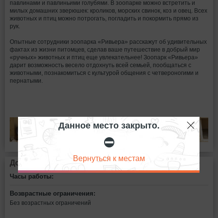
павлинами и павлиньими голубями. В зоопарке можно встретить и
милых домашних зверюшек: кроликов, морских свинок, коз и овец. Всех
животных и птиц можно потрогать, погладить и покормить прямо из
рук.
Опытные сотрудники зоопарка «Ривьера» расскажут об удивительных
фактах из жизни питомцев, сделав ваше путешествие в добрый мир
«ручных» животных и птиц еще увлекательнее! Зоопарк «Ривьера»
дарит возможность весело отдохнуть всей семьей, пообщаться с
животными, познакомиться с культурой общения с четвероногими и
пернатыми.
Данное место закрыто.
⛔
Вернуться к местам
Дополнительная информация
Часы работы:
Возврастные ограничения:
Без возрастных ограничений