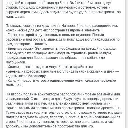
на детей в возрасте от 1 года до 5 лет. Выйти к ней можно с двух
сторон. Площадку расположили на укромном островке, который
окружен деревьями. Здесь родителям будет удобно присматривать за
малышами.
Площадка состоит из двух полян. На первой поляне расположились
классические для детских пространств игровые элементы:
- Горка, к которой ведут несколько пеньков-ступенек. Пеньки
рассчитаны под рост малышей: дети помладше могут карабкаться по
ним, постарше — шагать.
- Бревна-зверьки. Эти элементы необходимы на детской площадке,
потому что с их помощью дети могут выстраивать ролевые игры,
придумывая для бревен различные образы — от собачек до
мотоциклов.
- Холмы, по которым дети могут бегать и карабкаться.
- Бревна, на которых взрослые могут сидеть как на скамьях, а дети —
ходить как по балансиру.
- Качели-гнездо, в которых одновременно могут качаться несколько
малышей.
На второй полянке архитекторы расположили игровые элементы для
исследований. С их помощью дети будут изучать породы деревьев и
различные типы текстур. На маленьких пнях с вертикальными и
горизонтальными срезами можно рассматривать волокна древесины.
Также здесь есть увеличительное стекло, с помощью которого малыши
могут разглядывать жуков, лепестки и листья. К зоне исследований от
игровой поляны ведут пеньки, которые можно использовать и как
дорожку, и как дополнительное пространство для игр.