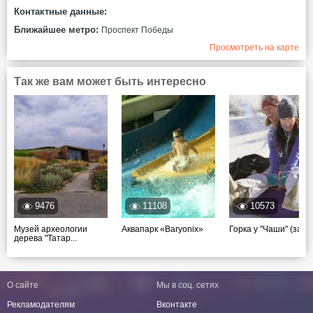
Контактные данные:
Ближайшее метро:
Проспект Победы
Просмотреть на карте
Так же вам может быть интересно
9476
11108
10573
Музей археологии
Аквапарк «Baryonix»
Горка у "Чаши" (закр
дерева "Татар...
О сайте
Мы в соц. сетях
Рекламодателям
Вконтакте