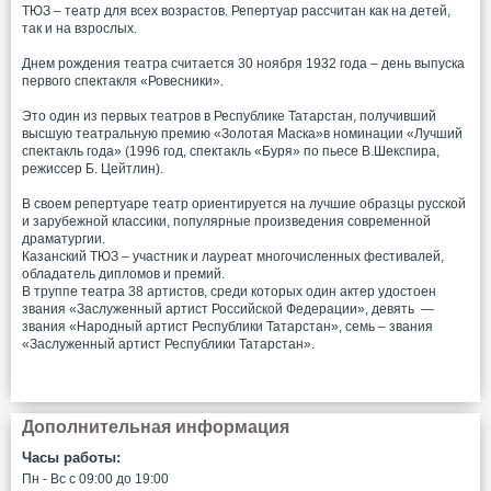
ТЮЗ – театр для всех возрастов. Репертуар рассчитан как на детей,
так и на взрослых.
Днем рождения театра считается 30 ноября 1932 года – день выпуска
первого спектакля «Ровесники».
Это один из первых театров в Республике Татарстан, получивший
высшую театральную премию «Золотая Маска»в номинации «Лучший
спектакль года» (1996 год, спектакль «Буря» по пьесе В.Шекспира,
режиссер Б. Цейтлин).
В своем репертуаре театр ориентируется на лучшие образцы русской
и зарубежной классики, популярные произведения современной
драматургии.
Казанский ТЮЗ – участник и лауреат многочисленных фестивалей,
обладатель дипломов и премий.
В труппе театра 38 артистов, среди которых один актер удостоен
звания «Заслуженный артист Российской Федерации», девять —
звания «Народный артист Республики Татарстан», семь – звания
«Заслуженный артист Республики Татарстан».
Дополнительная информация
Часы работы:
Пн - Вс c 09:00 до 19:00