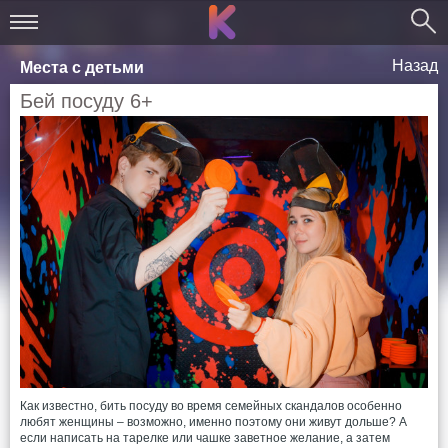
Назад
Места с детьми
Бей посуду 6+
Как известно, бить посуду во время семейных скандалов особенно
любят женщины – возможно, именно поэтому они живут дольше? А
если написать на тарелке или чашке заветное желание, а затем