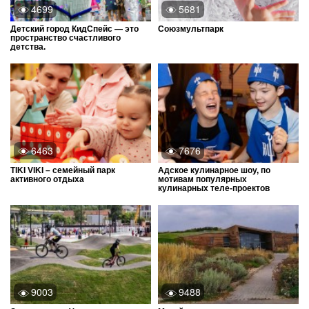
4699
5681
Детский город КидСпейс — это
Союзмультпарк
пространство счастливого
детства.
6463
7676
TIKI VIKI – семейный парк
Адское кулинарное шоу, по
активного отдыха
мотивам популярных
кулинарных теле-проектов
9003
9488