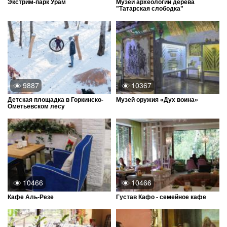
Экстрим-парк Урам
Музей археологии дерева
"Татарская слободка"
9887
10367
Детская площадка в Горкинско-
Музей оружия «Дух воина»
Ометьевском лесу
10466
10466
Кафе Аль-Резе
Густав Кафо - семейное кафе