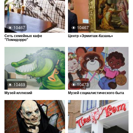
10467
10467
Сеть семейных кафе
Центр «Эрмитаж-Казань»
"Помидорро"
10469
10473
Музей иллюзий
Музей социалистического быта