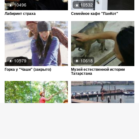
10496
10532
Лабиринт страха
Семейное кафе "ПанКот"
10579
10618
Горка у "Чаши" (закрыто)
Музей естественной истории
Татарстана
10651
10657
Веревочные парки "Sky Park" в
Прокат катамаранов и лодок на
Казани
Озере Кабан