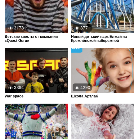
3178
3771
Детские квесты от компании
Новый детский парк Елмай на
«Quest Guru»
Кремлёвской набережной
3894
4290
War space
Школа Артлаб