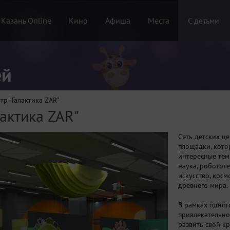
 Казань Online
Кино
Афиша
Места
С детьми
ей
р "Галактика ZAR"
актика ZAR"
Сеть детских це
площадки, кото
интересные темы
наука, робототе
искусство, косм
древнего мира.
В рамках одног
привлекательно
развить свой кр