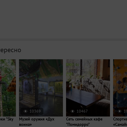
тересно
10369
10467
1
ки "Sky
Музей оружия «Дух
Сеть семейных кафе
Спорти
воина»
"Помидорро"
«Самай