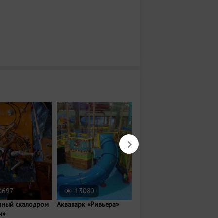
0697
13080
11252
вный скалодром
Аквапарк «Ривьера»
Горкинско-
н»
Ометьевский лес