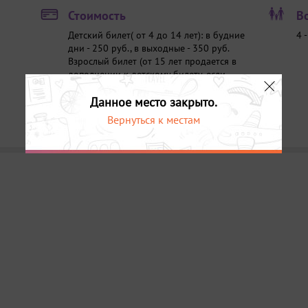
Стоимость
В
Детский билет( от 4 до 14 лет): в будние
4 
дни - 250 руб., в выходные - 350 руб.
Взрослый билет (от 15 лет продается в
дополнении к детскому билету, если
ребенку не исполнилось 4 года):
Данное место закрыто.
в будние дни - 100 руб., в выходные -
100 руб.
Вернуться к местам