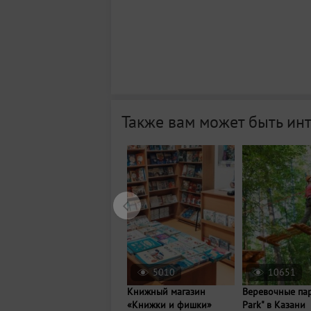
Также вам может быть ин
5010
10651
Книжный магазин
Веревочные пар
«Книжки и фишки»
Park" в Казани