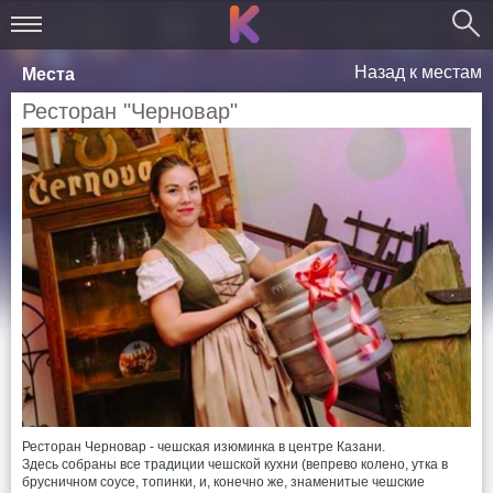
Назад к местам
Места
Ресторан "Черновар"
Ресторан Черновар - чешская изюминка в центре Казани.
Здесь собраны все традиции чешской кухни (вепрево колено, утка в
брусничном соусе, топинки, и, конечно же, знаменитые чешские