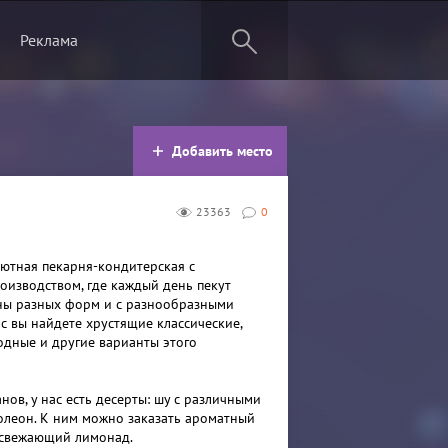
Реклама
Добавить место
23363
0
уютная пекарня-кондитерская с
оизводством, где каждый день пекут
ны разных форм и с разнообразными
с вы найдете хрустящие классические,
одные и другие варианты этого
ов, у нас есть десерты: шу с различными
олеон. К ним можно заказать ароматный
 освежающий лимонад.