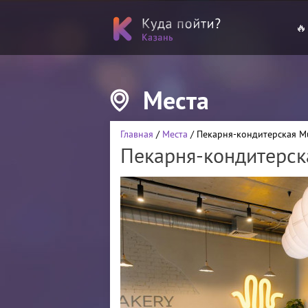
🔥
Места
Главная
/
Места
/ Пекарня-кондитерская M
Пекарня-кондитерск