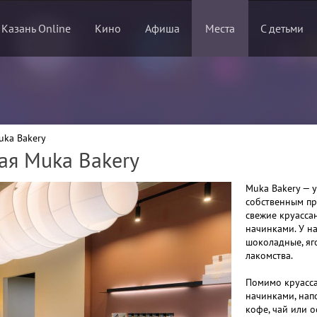
 Казань Online
Кино
Афиша
Места
С детьми
uka Bakery
ая Muka Bakery
Muka Bakery — 
собственным пр
свежие круасса
начинками. У на
шоколадные, яг
лакомства.
Помимо круассан
начинками, нап
кофе, чай или