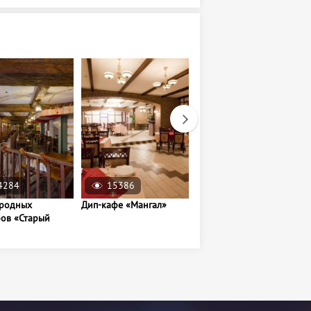
4284
15386
16263
ародных
Дип-кафе «Мангал»
Ресторан "Шах"
ров «Старый