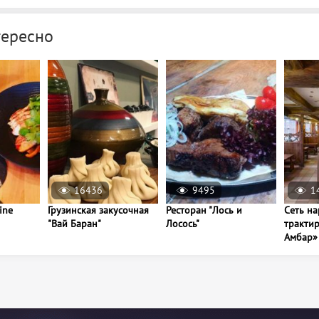
тересно
16436
9495
1
ine
Грузинская закусочная
Ресторан "Лось и
Сеть н
"Вай Баран"
Лосось"
тракти
Амбар»