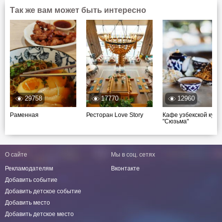
Так же вам может быть интересно
29758
17770
12960
Раменная
Ресторан Love Story
Кафе узбекской кухн
"Сюзьма"
О сайте
Мы в соц. сетях
Рекламодателям
Вконтакте
Добавить событие
Добавить детское событие
Добавить место
Добавить детское место