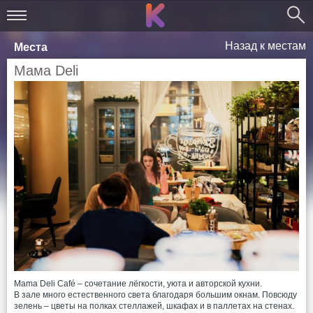
Назад к местам
Места
Мама Deli
Mama Deli Café – сочетание лёгкости, уюта и авторской кухни.
В зале много естественного света благодаря большим окнам. Повсюду
зелень – цветы на полках стеллажей, шкафах и в паллетах на стенах.