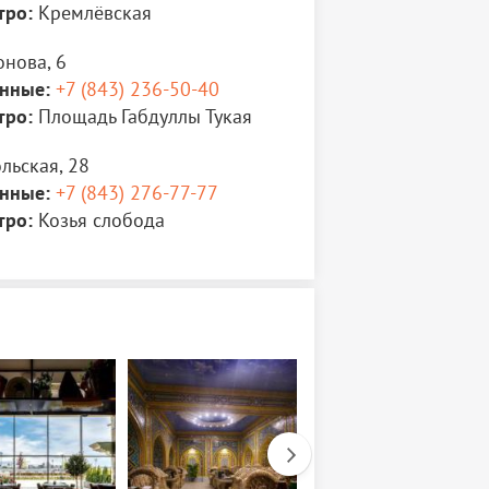
тро:
Кремлёвская
онова, 6
нные:
+7 (843) 236-50-40
тро:
Площадь Габдуллы Тукая
льская, 28
нные:
+7 (843) 276-77-77
тро:
Козья слобода