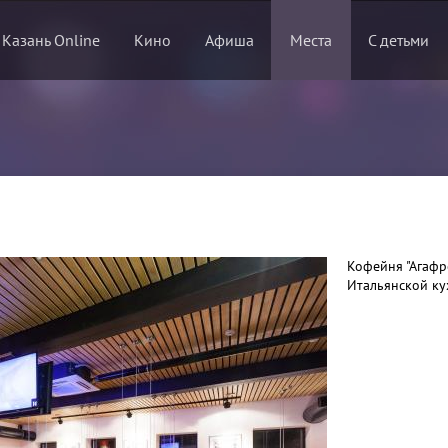
 Казань Online
Кино
Афиша
Места
С детьми
Кофейня "Агафре
Итальянской ку