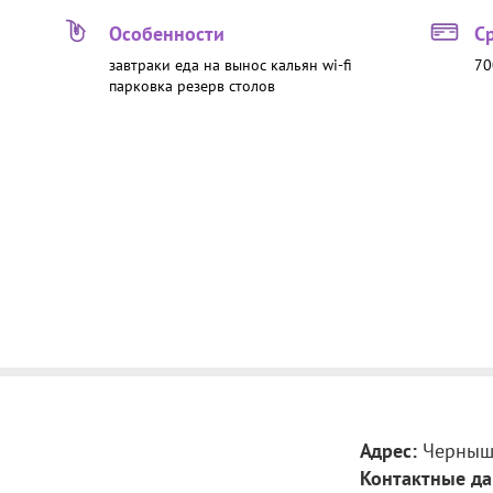
Особенности
С
завтраки
еда на вынос
кальян
wi-fi
70
парковка
резерв столов
Адрес:
Черныше
Контактные да