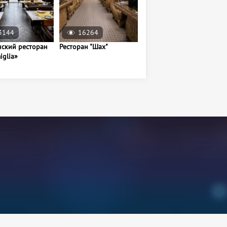
3144
16264
9964
нский ресторан
Ресторан "Шах"
Грузинский ресторан
iglia»
Дадиани