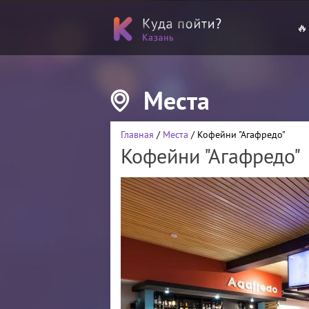
🔥
Места
Главная
/
Места
/ Кофейни "Агафредо"
Кофейни "Агафредо"