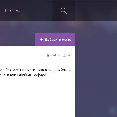
Реклама
Добавить место
10944
0
до" - это место, где можно отведать блюда
хни, в домашней атмосфере.