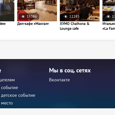
15386
12285
1
New
Дип-кафе «Мангал»
ХУМО Chaihona &
Италья
Lounge cafe
«La Fam
е
Мы в соц. сетях
дателям
Вконтакте
 событие
 детское событие
 место
 детское место