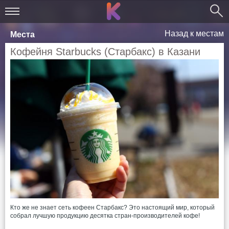
Назад к местам
Места
Кофейня Starbucks (Старбакс) в Казани
Кто же не знает сеть кофеен Старбакс? Это настоящий мир, который
собрал лучшую продукцию десятка стран-производителей кофе!