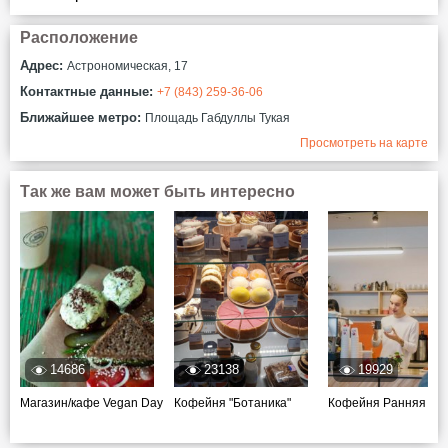
Расположение
Адрес:
​Астрономическая, 17
Контактные данные:
+7 (843) 259-36-06
Ближайшее метро:
Площадь Габдуллы Тукая
Просмотреть на карте
Так же вам может быть интересно
14686
23138
19929
Магазин/кафе Vegan Day
Кофейня "Ботаника"
Кофейня Ранняя пт