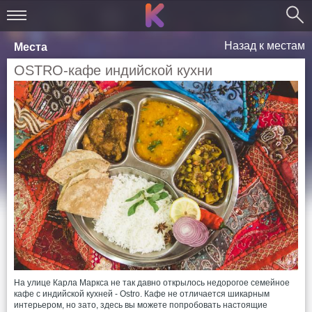
Назад к местам
Места
OSTRO-кафе индийской кухни
На улице Карла Маркса не так давно открылось недорогое семейное
кафе с индийской кухней - Ostro. Кафе не отличается шикарным
интерьером, но зато, здесь вы можете попробовать настоящие