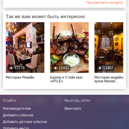
Просмотреть на карте
Так же вам может быть интересно
12378
11433
11407
Ресторан Ромэйн
Бургер и Стейк хаус
Ресторан индийской
«ИТLE»
кухни Малаб...
О сайте
Мы в соц. сетях
Рекламодателям
Вконтакте
Добавить событие
Добавить детское событие
Добавить место