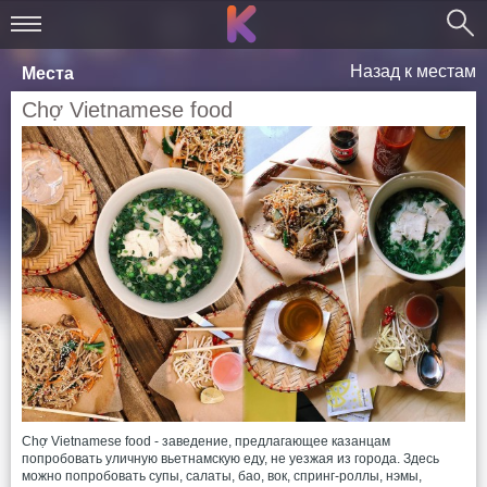
Назад к местам
Места
Chợ Vietnamese food
Chợ Vietnamese food - заведение, предлагающее казанцам
попробовать уличную вьетнамскую еду, не уезжая из города. Здесь
можно попробовать супы, салаты, бао, вок, спринг-роллы, нэмы,