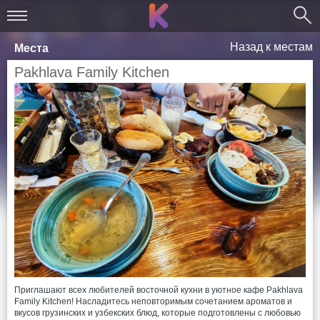
Назад к местам
Места
Pakhlava Family Kitchen
Приглашают всех любителей восточной кухни в уютное кафе Pakhlava
Family Kitchen! Насладитесь неповторимым сочетанием ароматов и
вкусов грузинских и узбекских блюд, которые подготовлены с любовью