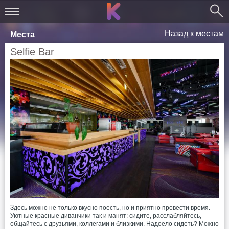
Назад к местам
Места
Selfie Bar
Здесь можно не только вкусно поесть, но и приятно провести время.
Уютные красные диванчики так и манят: сидите, расслабляйтесь,
общайтесь с друзьями, коллегами и близкими. Надоело сидеть? Можно