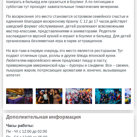
поиграть в бильярд или сразиться в боулинг. А по пятницам и
субботам тут проходят зажигательные тематические вечеринки.
По воскресения это место становится островком семейного счастья и
единения благодаря воскресному бранчу. С 12 до 17 часов действует
шведский формат обслуживания, детей развлекают всвозможными
мастер-классами, представлениями и аниматорами. Родители
наслаждаются вкусной кухней и играют в боулинг и бильярд. Для детей
организована безлимитная игра в парке аттракционов.
Но все-таки в первую очередь это место является рестораном. Тут
подают отличные суши, роллы и другие блюда японской кухни.
Любителям европейского меню предложат пиццу и пасту,
приверженцам американской еды – бургеры и сэндвичи. Все – свежее,
пышущее жаром, потрясающее ароматами и, конечно, вызывающее
аппетит.
Дополнительная информация
Часы работы:
Пн - Чт c 12:00 до 02:00