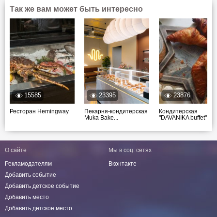
Так же вам может быть интересно
15585
23395
23876
Ресторан Hemingway
Пекарня-кондитерская
Кондитерская
Muka Bake...
"DAVANIKA buffet"...
О сайте
Мы в соц. сетях
Рекламодателям
Вконтакте
Добавить событие
Добавить детское событие
Добавить место
Добавить детское место