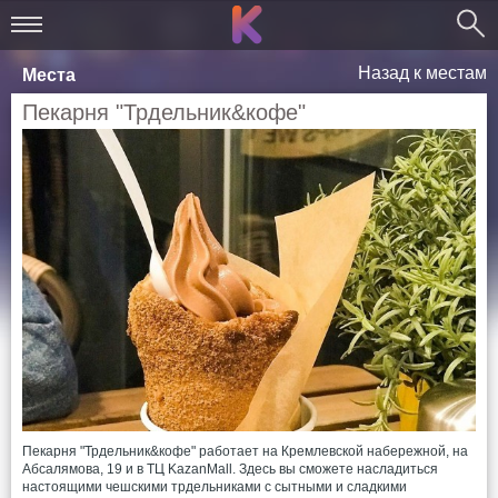
Назад к местам
Места
Пекарня "Трдельник&кофе"
Пекарня "Трдельник&кофе" работает на Кремлевской набережной, на
Абсалямова, 19 и в ТЦ KazanMall. Здесь вы сможете насладиться
настоящими чешскими трдельниками с сытными и сладкими