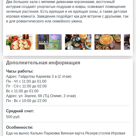
Два больших зала с мягкими диванами-корзинками, восточный
антураж создают узорчатые подушки и ковры, освежают помещение
зеленые растения. Есть курящая и не курящая зоны, а также детская
игровая комната. Заведение подойдет как для встречи с друзьями, так
и для романтического или семейного ужина.
Дополнительная информация
Часы работы:
Адрес: Габдуллы Кариева 3 а (2 этаж)
Пн - Чт c 11:00 до 01:00
Пт - Сб c 11:00 до 02:00
Вс c 11:00 до 01:00
Адрес: ул. Зоргее, 66 (ТЦ Олимп, 3 этаж)
Пн - Вс c 10:00 до 22:00
Средний счет:
500 руб.
Особенности:
Еда на вынос
Кальян
Парковка
Винная карта
Резерв столов
Игровая