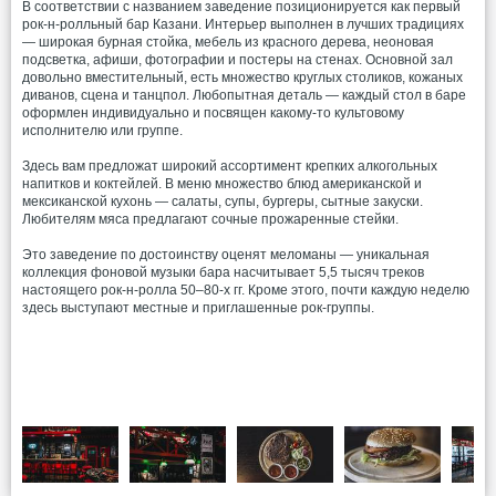
В соответствии с названием заведение позиционируется как первый
рок-н-ролльный бар Казани. Интерьер выполнен в лучших традициях
— широкая бурная стойка, мебель из красного дерева, неоновая
подсветка, афиши, фотографии и постеры на стенах. Основной зал
довольно вместительный, есть множество круглых столиков, кожаных
диванов, сцена и танцпол. Любопытная деталь — каждый стол в баре
оформлен индивидуально и посвящен какому-то культовому
исполнителю или группе.
Здесь вам предложат широкий ассортимент крепких алкогольных
напитков и коктейлей. В меню множество блюд американской и
мексиканской кухонь — салаты, супы, бургеры, сытные закуски.
Любителям мяса предлагают сочные прожаренные стейки.
Это заведение по достоинству оценят меломаны — уникальная
коллекция фоновой музыки бара насчитывает 5,5 тысяч треков
настоящего рок-н-ролла 50–80-х гг. Кроме этого, почти каждую неделю
здесь выступают местные и приглашенные рок-группы.