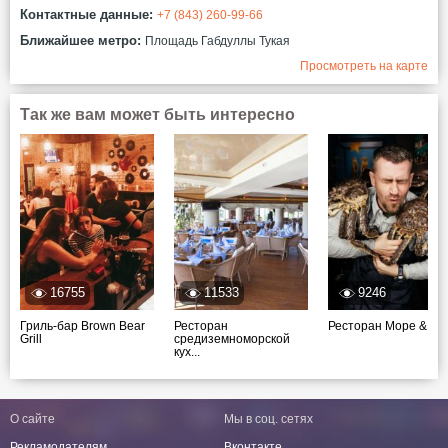
Контактные данные:
+7 (843) 260-99-66
Ближайшее метро:
Площадь Габдуллы Тукая
Просмотреть на карте
Так же вам может быть интересно
16755
11533
9246
Гриль-бар Brown Bear
Ресторан
Ресторан Море & Мо
Grill
средиземноморской
кух...
О сайте
Мы в соц. сетях
Рекламодателям
Вконтакте