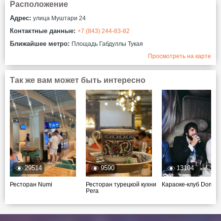
Расположение
Адрес:
улица Муштари 24
Контактные данные:
+7 (843) 244-83-82
Ближайшее метро:
Площадь Габдуллы Тукая
Просмотреть на карте
Так же вам может быть интересно
29514
9590
13104
Ресторан Numi
Ресторан турецкой кухни
Караоке-клуб Domin
Pera