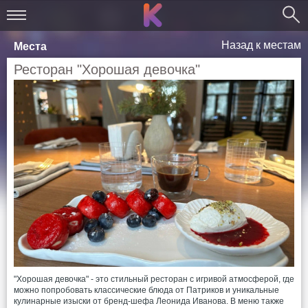
Назад к местам
Места
Ресторан "Хорошая девочка"
"Хорошая девочка" - это стильный ресторан с игривой атмосферой, где
можно попробовать классические блюда от Патриков и уникальные
кулинарные изыски от бренд-шефа Леонида Иванова. В меню также