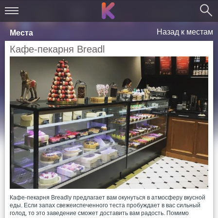
Назад к местам
Места
Кафе-пекарня Breadl
Кафе-пекарня Breadly предлагает вам окунуться в атмосферу вкусной
еды. Если запах свежеиспеченного теста пробуждает в вас сильный
голод, то это заведение сможет доставить вам радость. Помимо