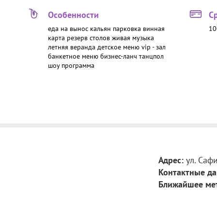
Особенности
С
еда на вынос
кальян
парковка
винная
10
карта
резерв столов
живая музыка
летняя веранда
детское меню
vip - зал
банкетное меню
бизнес-ланч
танцпол
шоу программа
Адрес:
ул. Саф
Контактные да
Ближайшее ме