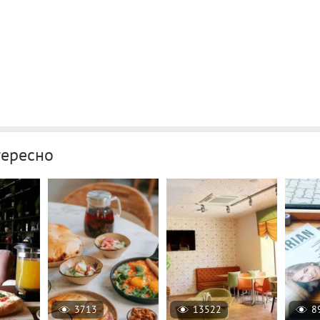
тересно
3713
13522
8