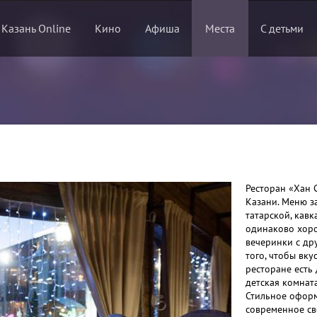
 Казань Online
Кино
Афиша
Места
С детьми
Ресторан «Хан 
Казани. Меню з
татарской, кавк
одинаково хоро
вечеринки с др
того, чтобы вку
ресторане есть 
детская комната
Стильное оформ
современное св