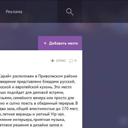
Реклама
Добавить место
15942
0
Сарай» расположен в Приволжском районе
аведения представлено блюдами русской,
азской и европейской кухонь. Это место
шо подойдет для деловой встречи,
узьями, семейного вечера или просто для
сно и сытно поесть в обеденный перерыв. В
два зала, общей вместимостью до 270 мест,
, летние веранды и уютный Vip-зал.
ление интерьера, приятная музыка,
етовое решение в дизайне залов и