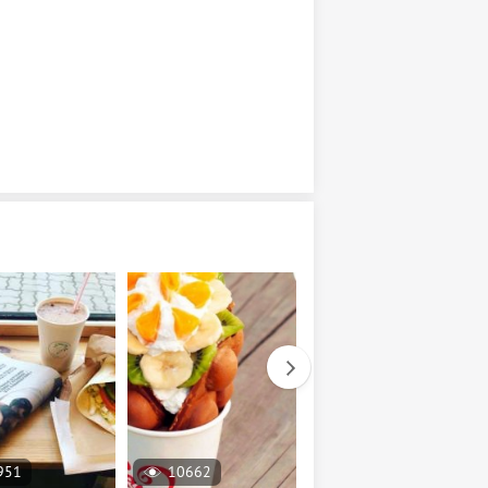
951
10662
17472