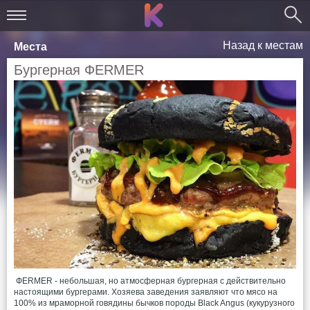
Назад к местам
Места
Бургерная ФЕRMER
ФЕRMER - небольшая, но атмосферная бургерная с действительно
настоящими бургерами. Хозяева заведения заявляют что мясо на
100% из мраморной говядины бычков породы Black Angus (кукурузного