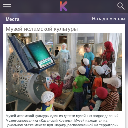
Назад к местам
Места
Музей исламской культуры
Музей исламской культуры один из девяти музейных подразделений
Музея-заповедника «Казанский Кремль». Музей находится на
цокольном этаже мечети Кул Шариф, расположенной на территории