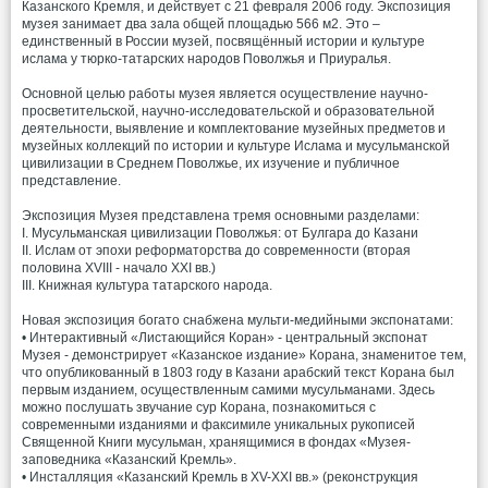
Казанского Кремля, и действует с 21 февраля 2006 году. Экспозиция
музея занимает два зала общей площадью 566 м2. Это –
единственный в России музей, посвящённый истории и культуре
ислама у тюрко-татарских народов Поволжья и Приуралья.
Основной целью работы музея является осуществление научно-
просветительской, научно-исследовательской и образовательной
деятельности, выявление и комплектование музейных предметов и
музейных коллекций по истории и культуре Ислама и мусульманской
цивилизации в Среднем Поволжье, их изучение и публичное
представление.
Экспозиция Музея представлена тремя основными разделами:
I. Мусульманская цивилизации Поволжья: от Булгара до Казани
II. Ислам от эпохи реформаторства до современности (вторая
половина XVIII - начало XXI вв.)
III. Книжная культура татарского народа.
Новая экспозиция богато снабжена мульти-медийными экспонатами:
• Интерактивный «Листающийся Коран» - центральный экспонат
Музея - демонстрирует «Казанское издание» Корана, знаменитое тем,
что опубликованный в 1803 году в Казани арабский текст Корана был
первым изданием, осуществленным самими мусульманами. Здесь
можно послушать звучание сур Корана, познакомиться с
современными изданиями и факсимиле уникальных рукописей
Священной Книги мусульман, хранящимися в фондах «Музея-
заповедника «Казанский Кремль».
• Инсталляция «Казанский Кремль в XV-XXI вв.» (реконструкция