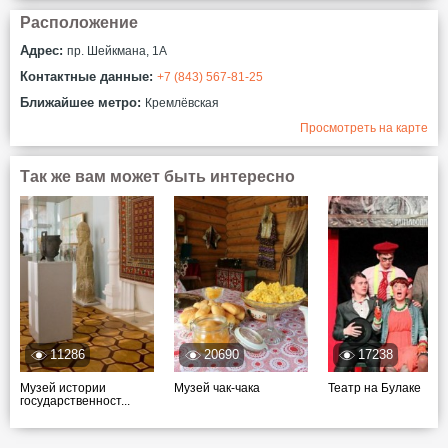
Расположение
Адрес:
пр. Шейкмана, 1А
Контактные данные:
+7 (843) 567-81-25
Ближайшее метро:
Кремлёвская
Просмотреть на карте
Так же вам может быть интересно
11286
20690
17238
Музей истории
Музей чак-чака
Театр на Булаке
государственност...