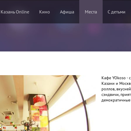
 Казань Online
Кино
Афиша
Места
С детьми
Кафе YOkoso - с
Казани и Москв
роллов, вкусней
сэндвичи, прия
демократичные