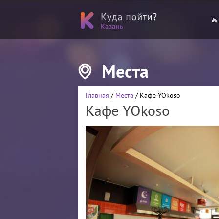
🔥
Места
Главная
/
Места
/ Кафе YOkoso
Кафе YOkoso