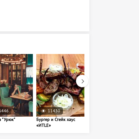
6446
11430
4565
 "Урюк"
Бургер и Стейк хаус
Кафе "Сянлун"
«ИТLE»