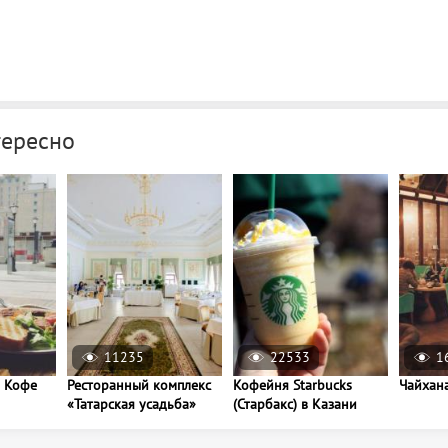
тересно
11235
22533
1
 Кофе
Ресторанный комплекс
Кофейня Starbucks
Чайхана
«Татарская усадьба»
(Старбакс) в Казани