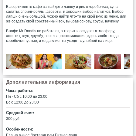
В асортименте кафе вы найдете лапшу и рис в коробочках, супы,
салаты, спринг-роллы, десерты, и хороший выбор напитков. Выбор
лапши очень большой, можно найти что-то на свой вкус из меню, или
же создать свой собственный вок, выбрав основу, соусы, начинку.
В кафе Mr Doodls не работают, а творят и создают атмосферу,
аппетит, вкус, дружбу, веселье, воспоминания, здесь любят когда
коробочки пустые, и когда клиенты уходят с улыбкой на лице.
Дополнительная информация
Часы работы:
Пн - Сб c 10:00 до 23:00
Вс c 12:00 до 23:00
Средний счет:
300 руб.
Особенности:
Еда на вынос
Доставка еды
Бизнес-ланч