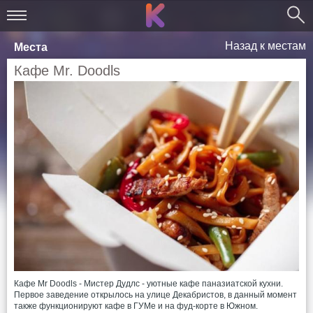
Назад к местам
Места
Кафе Mr. Doodls
Кафе Mr Doodls - Мистер Дудлс - уютные кафе паназиатской кухни.
Первое заведение открылось на улице Декабристов, в данный момент
также функционируют кафе в ГУМе и на фуд-корте в Южном.