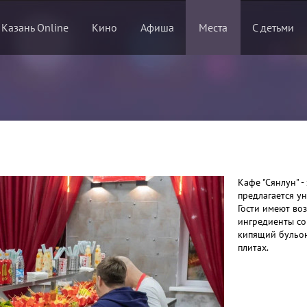
 Казань Online
Кино
Афиша
Места
С детьми
Кафе "Сянлун" -
предлагается у
Гости имеют во
ингредиенты со
кипящий бульон
плитах.