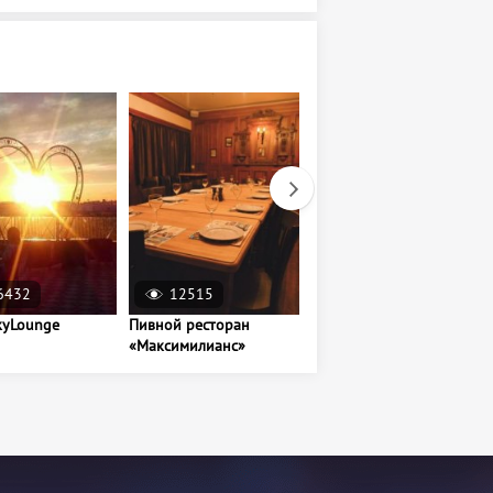
6432
12515
23307
kyLounge
Пивной ресторан
Пекарня-кондитерская
«Максимилианс»
Muka Bakery