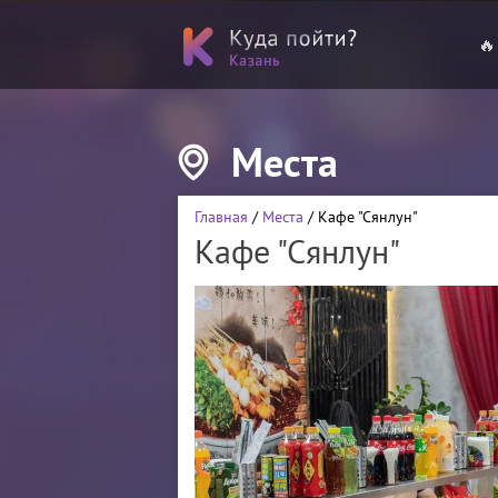
🔥
Места
Главная
/
Места
/ Кафе "Сянлун"
Кафе "Сянлун"