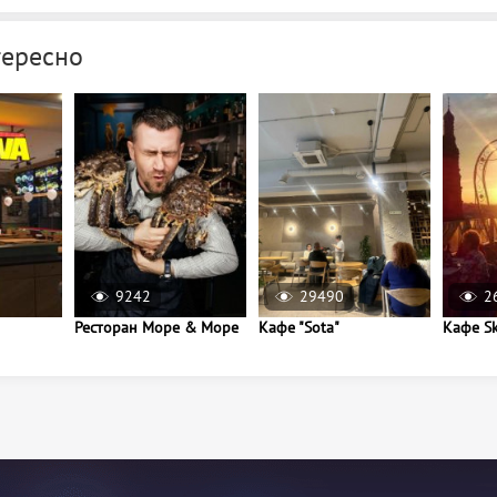
тересно
9242
29490
2
Ресторан Море & Море
Кафе "Sota"
Кафе S