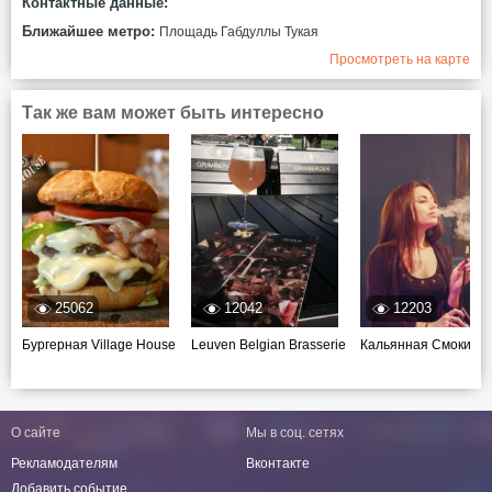
Контактные данные:
Ближайшее метро:
Площадь Габдуллы Тукая
Просмотреть на карте
Так же вам может быть интересно
25062
12042
12203
Бургерная Village House
Leuven Belgian Brasserie
Кальянная Смокинг
О сайте
Мы в соц. сетях
Рекламодателям
Вконтакте
Добавить событие