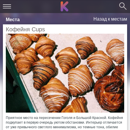
Назад к местам
Места
Кофейня Cups
Приятное место на пересечении Гоголя и Большой Красной. Кофейня
подкупает в первую очередь уютом обстановки. Интерьер отличается
от уже привычного светлого минимализма, но темные тона, обилие