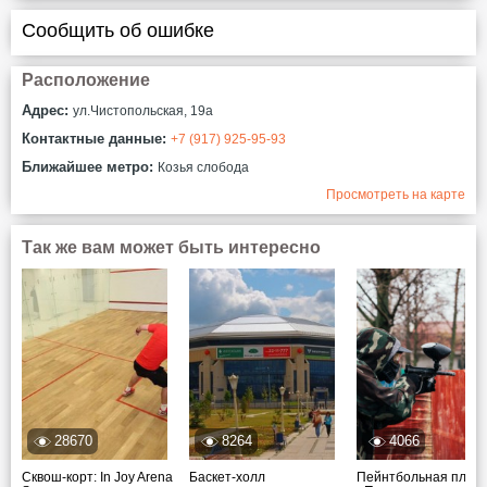
Сообщить об ошибке
Расположение
Адрес:
ул.Чистопольская, 19а
Контактные данные:
+7 (917) 925-95-93
Ближайшее метро:
Козья слобода
Просмотреть на карте
Так же вам может быть интересно
28670
8264
4066
Сквош-корт: In Joy Arena
Баскет-холл
Пейнтбольная площ