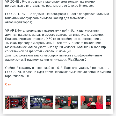
VR ZONE с 6-ю игровыми стационарными зонами, где можно
погрузиться в виртуальную реальность от 1-го до 6 человек;
PORTAL DRIVE - 2 подвижные платформы 3dof с профессиональным
гоночным оборудованием Moza Racing для любителей
автосимуляторов;
VR ARENA- альтернатива лазертагу и пейнтболу, где участники
делятся на две команды и вместе сражаются в виртуальном мире.
Большая игровая площадь (450 кв.м), свободное перемещение и
никаких проводов и ограничений - все это VR нового поколения!
Максимальное кол-во участников до 20 человек. Большой выбор игр
собственной разработки и около 30 локаций.
Для празднования ваших мероприятий есть 2 комфортабельные
лаунж-зоны. В распоряжении мини-кухня, PlayStation 5.
Собирай команду и отправляйся в бой! Парк виртуальный реальности
PORTAL VR в Казани ждет тебя! Незабываемые впечатления и эмоции
гарантированы!
Сайт