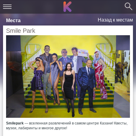
Назад к местам
Места
Smile Park
Smilepark
— вселенная развлечений в самом центре Казани! Квесты,
музеи, лабиринты и многое другое!