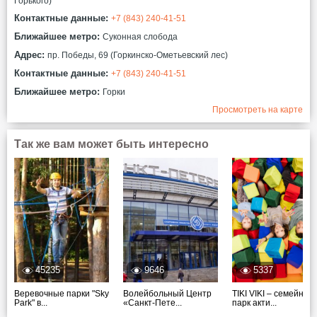
Горького)
Контактные данные:
+7 (843) 240-41-51
Ближайшее метро:
Суконная слобода
Адрес:
пр. Победы, 69 (Горкинско-Ометьевский лес)
Контактные данные:
+7 (843) 240-41-51
Ближайшее метро:
Горки
Просмотреть на карте
Так же вам может быть интересно
45235
9646
5337
Веревочные парки "Sky
Волейбольный Центр
TIKI VIKI – семейный
Park" в...
«Санкт-Пете...
парк акти...