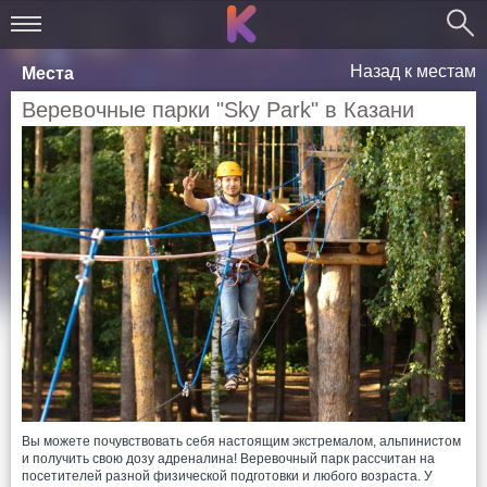
Назад к местам
Места
Веревочные парки "Sky Park" в Казани
Вы можете почувствовать себя настоящим экстремалом, альпинистом
и получить свою дозу адреналина! Веревочный парк рассчитан на
посетителей разной физической подготовки и любого возраста. У