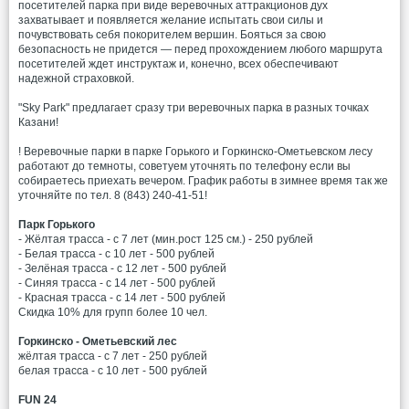
посетителей парка при виде веревочных аттракционов дух
захватывает и появляется желание испытать свои силы и
почувствовать себя покорителем вершин. Бояться за свою
безопасность не придется — перед прохождением любого маршрута
посетителей ждет инструктаж и, конечно, всех обеспечивают
надежной страховкой.
"Sky Park" предлагает сразу три веревочных парка в разных точках
Казани!
! Веревочные парки в парке Горького и Горкинско-Ометьевском лесу
работают до темноты, советуем уточнять по телефону если вы
собираетесь приехать вечером. График работы в зимнее время так же
уточняйте по тел. 8 (843) 240-41-51!
Парк Горького
- Жёлтая трасса - с 7 лет (мин.рост 125 см.) - 250 рублей
- Белая трасса - с 10 лет - 500 рублей
- Зелёная трасса - с 12 лет - 500 рублей
- Синяя трасса - с 14 лет - 500 рублей
- Красная трасса - с 14 лет - 500 рублей
Скидка 10% для групп более 10 чел.
Горкинско - Ометьевский лес
жёлтая трасса - с 7 лет - 250 рублей
белая трасса - с 10 лет - 500 рублей
FUN 24