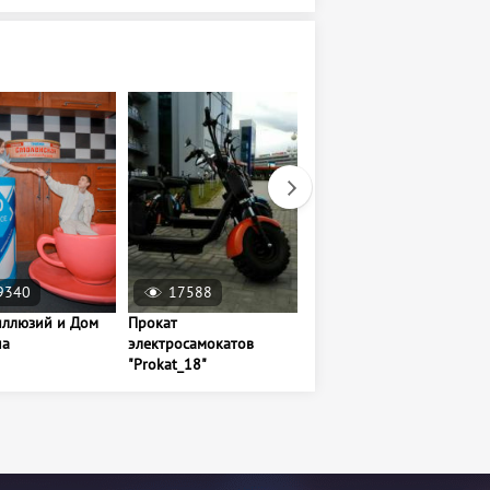
9340
17588
8253
иллюзий и Дом
Прокат
Баскет-холл
на
электросамокатов
"Prokat_18"