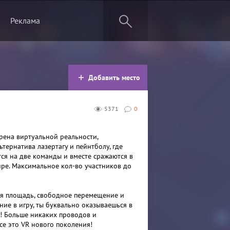
Реклама
Добавить место
5371
0
арена виртуальной реальности,
тернатива лазертагу и пейнтболу, где
тся на две команды и вместе сражаются в
ре. Максимальное кол-во участников до
я площадь, свободное перемещение и
ние в игру, ты буквально оказываешься в
! Больше никаких проводов и
се это VR нового поколения!