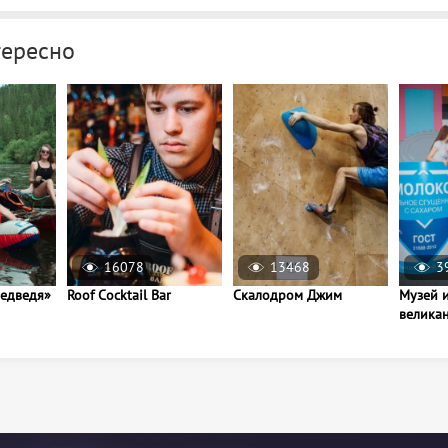
тересно
16078
13468
3
Медведя»
Roof Cocktail Bar
Скалодром Джим
Музей 
велика