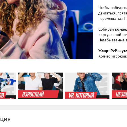
Чтобы победить
двигаться, прят
перемещаться! Т
Собирай команд
виртуальной ре
Незабываемые в
Жанр: PvP-шут
Кол-во игроков:
Игровые режимы
Кол-во карт: 15
Кол-во видов о
Возрастные огр
Длительность :
https://kazan.wa
ция