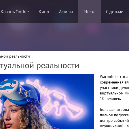
 Казань Online
Кино
Афиша
Места
С детьми
льной реальности
ртуальной реальности
Warpoint - это 
современная аль
участники деля
виртуальном ми
10 человек.
Большая игрова
полное погруже
центре событий
ограничений - в