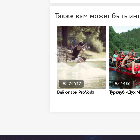
Также вам может быть ин
20542
5486
Вейк-парк ProVoda
Турклуб «Дух 