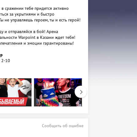
 в сражении тебе придется активно
аться за укрытиями и быстро
ы не управляешь героем, ты и есть герой!
у и отправляйся в бой! Арена
альности Warpoint в Казани ждет тебя!
печатления и эмоции гарантированы!
ер
 2-10
: Командный бой, Мясорубка, Равный Бой
ружия: 15
аничения: 6+
 60 минут
rpoint.ru/
Сообщить об ошибке