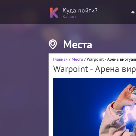
🔥
Места
Главная
/
Места
/ Warpoint - Арена виртуа
Warpoint - Арена ви