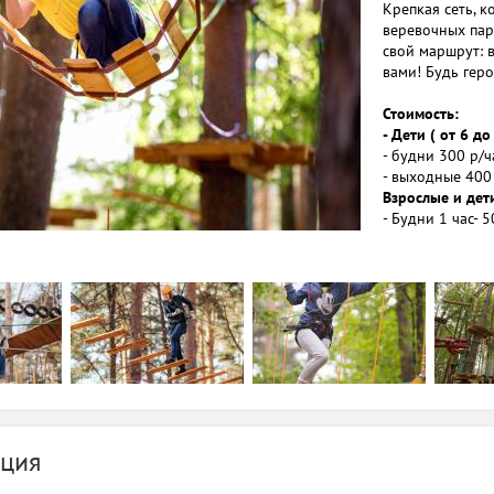
Крепкая сеть, к
веревочных пар
свой маршрут: 
вами! Будь геро
Стоимость:
- Дети ( от 6 до
- будни 300 р/ч
- выходные 400
Взрослые и дети
- Будни 1 час- 5
- Выходные 1 час
- Билет "МИНИ" 
Скидки:
- Для группы: о
- Остальные ски
Режим работы в 
праздники с 10:
человек
ция