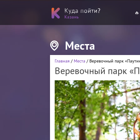
🔥
Места
Главная
/
Места
/ Веревочный парк «Паути
Веревочный парк «П