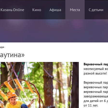
 Казань Online
Кино
Афиша
Места
С детьми
на»
аутина»
Веревочный па
неописуемый во
разной высоте!
Веревочный пар
веревочных пар
веревочный парк
завораживающей
для детей от 6 
от 11 лет.