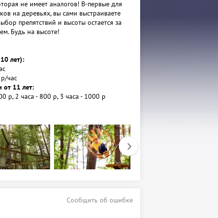
оторая не имеет аналогов! В-первые для
ков на деревьях, вы сами выстраиваете
выбор препятствий и высоты остается за
ем. Будь на высоте!
 10 лет):
ас
 р/час
 от 11 лет:
00 р, 2 часа - 800 р, 3 часа - 1000 р
 - 500 р, 2 часа 900, 3 часа - 1200р.
- 200 руб/30 минут.
т 10 человек - 10%, От 30 - 15%
дки - смотреть на сайте
период с ноября по апрель: сб, вс и
00 до 17:00. В будни только по записи от 6
Сообщить об ошибке