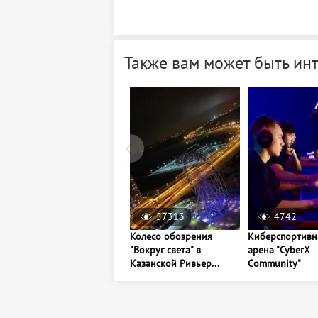
Также вам может быть ин
57313
4742
Колесо обозрения
Киберспортивн
"Вокруг света" в
арена "CyberX
Казанской Ривьер...
Community"