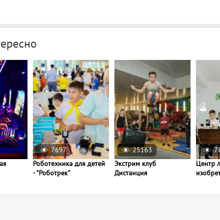
тересно
7697
25163
7
ая
Роботехника для детей
Экстрим клуб
Центр 
- "Роботрек"
Дистанция
изобре