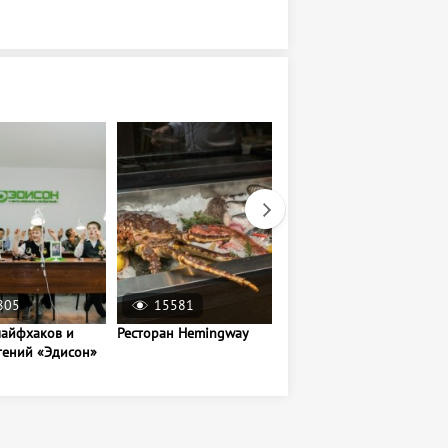
805
15581
22673
лайфхаков и
Ресторан Hemingway
Аквапарк «Baryonix»
тений «Эдисон»