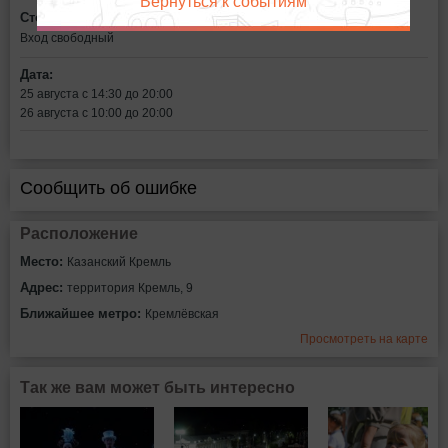
Вернуться к событиям
Стоимость билетов:
Вход свободный
Дата:
25 августа с 14:30 до 20:00
26 августа с 10:00 до 20:00
Сообщить об ошибке
Расположение
Место:
Казанский Кремль
Адрес:
территория Кремль, 9
Ближайшее метро:
Кремлёвская
Просмотреть на карте
Так же вам может быть интересно