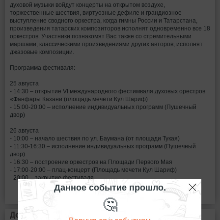
духовой музыки войдут концерты на открытом воздухе,
торжественные шествия, виртуозные дефиле и грандиозное
выступление сводного оркестра, когда гимны России и Татарстана,
произведения татарских композиторов исполнят одновременно все 18
оркестров. Участники познакомят Вас также со стремительными
маршами, классическими произведениями других авторов, исполнят
джазовые композиции.
Программа фестиваля:
25 августа
- 14:30 – открытие VI международного фестимваля духовых орестров
«Фанфары Казани (площадь мечети Кул Шариф)
- 15:00-20:00 – исполнение индивидуальных программ (Пушечный
двор)
26 августа
- 10:00 – начало шествия по ул. Баумана (от площади Тукая)
- 11:30-16:30 – исполнение индивидуальных программ (Пушечный
двор)
- 16:30 – построение оркестров на Площади Первого Мая
- 17:00-20:00 – плац-концерт (Площадь мечети Кул Шариф)
- 20:00 – закрытие фестиваля
Данное событие прошло.
🤔
Дополнительная информация