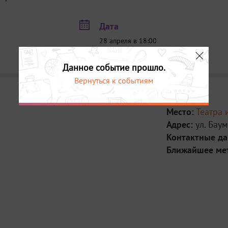
Дата
28 апреля в 18:00
11 мая в 18:00
Данное событие прошло.
Вернуться к событиям
Место:
Театра 
Адрес:
ул. Бау
Контактные д
Ближайшее ме