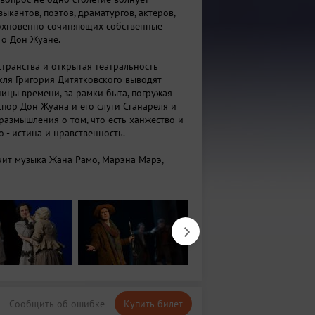
ыкантов, поэтов, драматургов, актеров,
дохновенно сочиняющих собственные
 о Дон Жуане.
странства и открытая театральность
кля Григория Дитятковского выводят
ницы времени, за рамки быта, погружая
спор Дон Жуана и его слуги Сганареля и
размышления о том, что есть ханжество и
о - истина и нравственность.
учит музыка Жана Рамо, Марэна Марэ,
ародные мелодии
Сообщить об ошибке
Купить билет