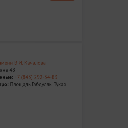
имени В.И. Качалова
мана 48
анные:
+7 (843) 292-34-83
тро:
Площадь Габдуллы Тукая