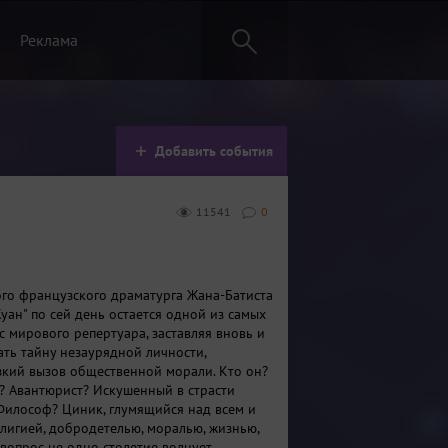
Реклама
Добавить события
11541
0
го французского драматурга Жана-Батиста
уан" по сей день остается одной из самых
с мирового репертуара, заставляя вновь и
ать тайну незаурядной личности,
кий вызов общественной морали. Кто он?
? Авантюрист? Искушенный в страсти
Философ? Циник, глумящийся над всем и
елигией, добродетелью, моралью, жизнью,
 вопрос не одно столетие волнует