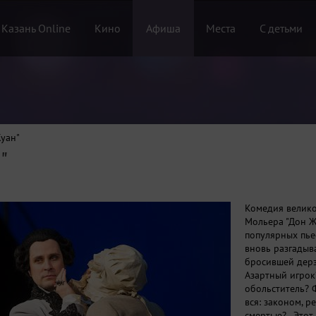
 Казань Online
Кино
Афиша
Места
С детьми
Жуан"
"
Комедия велико
Мольера "Дон Ж
популярных пье
вновь разгадыв
бросившей дерз
Азартный игрок
обольститель? 
вся: законом, р
смертью?.. Этот