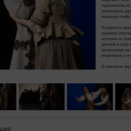
художников, муз
режиссеров, в
вариации мифа
Условность про
приемов спекта
историю за гра
зрителя в игру-
провоцируя на 
лицемерие, а чт
В спектакле зв
сицилийские н
ция