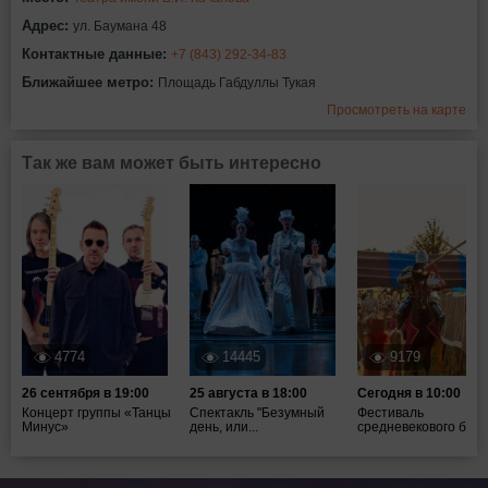
Адрес:
ул. Баумана 48
Контактные данные:
+7 (843) 292-34-83
Ближайшее метро:
Площадь Габдуллы Тукая
Просмотреть на карте
Так же вам может быть интересно
4774
14445
9179
26 сентября в 19:00
25 августа в 18:00
Сегодня в 10:00
Концерт группы «Танцы
Спектакль "Безумный
Фестиваль
Минус»
день, или...
средневекового боя ".