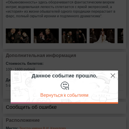
«Обыкновенность» здесь оборачивается фантастическим вихрем
интриг, водевильная легкость сплетается с яркой экспрессией, а
«история» из жизни обывателей одного городишки перерастает в
фарс, полный скрытой иронии и подлинного драматизма".
Дополнительная информация
Стоимость билетов:
100 - 1600
рублей
Данное событие прошло.
Дата:
🤔
5 октября в 18:00
Вернуться к событиям
Сообщить об ошибке
Расположение
Место:
Театра имени В.И. Качалова