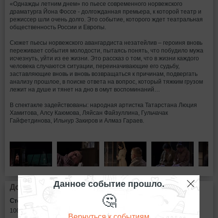
«Однажды летним днем» по пьесе современного норвежского
драматурга Йона Фоссе - долгожданная премьера, к которой театр и
режиссер шли очень долго. Это событие, которого ждет театральная
общественность России и Европы.
Сюжет пьесы норвежского авангардиста незатейлив – героиня вновь
переживает события молодости, пытаясь понять, что побудило мужа
исчезнуть, уйти из ее жизни. Это рассказ о том, что в жизни каждого
человека случаются ситуации, переиначивающие его судьбу,
заставляющие вновь и вновь возвращаться к причинам, подвергать
анализу прошлое, в поиске ответа на вопрос, который тяжким грузом
лежит на душе и тянет на дно в омут воспоминаний…
В спектакле задействованы: народная артистка Татарстана Люция
Хамитова, Алсу Каюмова, Ляйсан Файзуллина, Гульчачак
Гайфетдинова, Ильнур Закиров и Алмаз Гараев.
Данное событие прошло.
Дополнительная информация
🤔
Стоимость билетов:
1000 - 1300
рублей
Вернуться к событиям