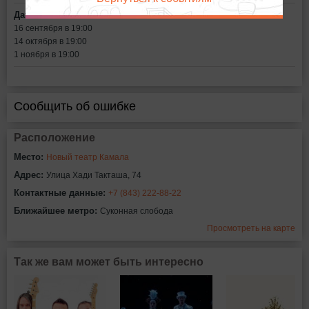
Дата:
16 сентября в 19:00
14 октября в 19:00
1 ноября в 19:00
Сообщить об ошибке
Расположение
Место:
Новый театр Камала
Адрес:
Улица Хади Такташа, 74
Контактные данные:
+7 (843) 222-88-22
Ближайшее метро:
Суконная слобода
Просмотреть на карте
Так же вам может быть интересно