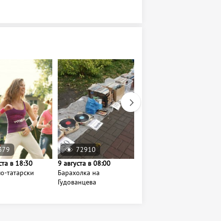
379
72910
14428
ста в 18:30
9 августа в 08:00
25 августа в 18:00
о-татарски
Барахолка на
Спектакль "Безумный
Гудованцева
день, или женитьба
Фигаро"