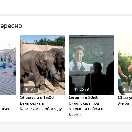
тересно
97
2559
1
16 августа в 13:00
Сегодня в 20:30
18 авгу
День слона в
Кинопоказы под
Зумба п
арках
Казанском зооботсаду
открытым небом в
Кремле