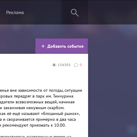
Реклама
Добавить события
154305
0
енье вне зависимости от погоды, ситуации
ировых передряг в парк им. Тинчурина
адатели всевозможных вещей, начиная
и заканчивая ненужным скарбом.
 как её ещё называют «блошиный рынок»,
ра и сворачивается примерно в два часа
аи рекомендуют приезжать к 10.00.
 полиэтилене, разложенных прямо на