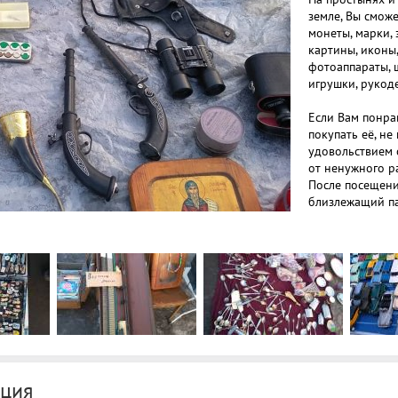
земле, Вы сможе
монеты, марки, 
картины, иконы,
фотоаппараты, 
игрушки, рукоде
Если Вам понра
покупать её, не
удовольствием 
от ненужного р
После посещени
близлежащий па
Доехать можно н
Тинчурина.
ция