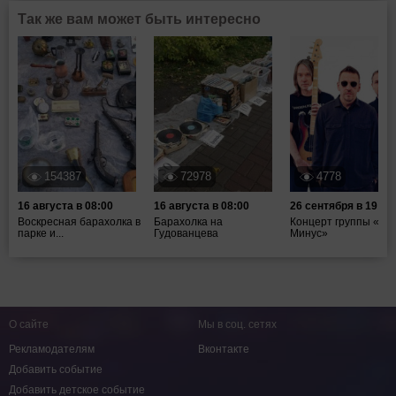
Так же вам может быть интересно
154387
72978
4778
16 августа в 08:00
16 августа в 08:00
26 сентября в 19:00
Воскресная барахолка в
Барахолка на
Концерт группы «Та
парке и...
Гудованцева
Минус»
О сайте
Мы в соц. сетях
Рекламодателям
Вконтакте
Добавить событие
Добавить детское событие