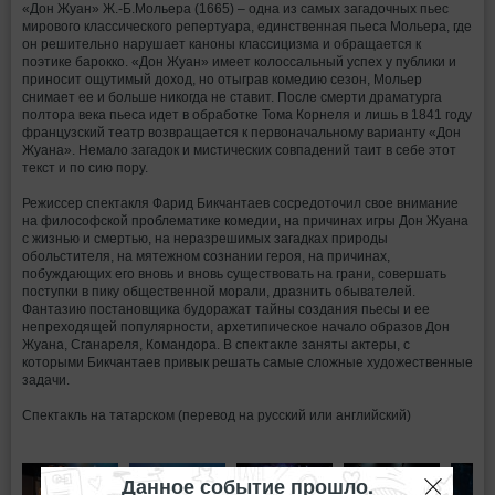
«Дон Жуан» Ж.-Б.Мольера (1665) – одна из самых загадочных пьес
мирового классического репертуара, единственная пьеса Мольера, где
он решительно нарушает каноны классицизма и обращается к
поэтике барокко. «Дон Жуан» имеет колоссальный успех у публики и
приносит ощутимый доход, но отыграв комедию сезон, Мольер
снимает ее и больше никогда не ставит. После смерти драматурга
полтора века пьеса идет в обработке Тома Корнеля и лишь в 1841 году
французский театр возвращается к первоначальному варианту «Дон
Жуана». Немало загадок и мистических совпадений таит в себе этот
текст и по сию пору.
Режиссер спектакля Фарид Бикчантаев сосредоточил свое внимание
на философской проблематике комедии, на причинах игры Дон Жуана
с жизнью и смертью, на неразрешимых загадках природы
обольстителя, на мятежном сознании героя, на причинах,
побуждающих его вновь и вновь существовать на грани, совершать
поступки в пику общественной морали, дразнить обывателей.
Фантазию постановщика будоражат тайны создания пьесы и ее
непреходящей популярности, архетипическое начало образов Дон
Жуана, Сганареля, Командора. В спектакле заняты актеры, с
которыми Бикчантаев привык решать самые сложные художественные
задачи.
Спектакль на татарском (перевод на русский или английский)
Данное событие прошло.