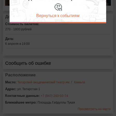
🤔
Вернуться к событиям
Дополнительная информация
Стоимость билетов:
270 - 1800
рублей
Дата:
6 апреля в 19:00
Сообщить об ошибке
Расположение
Место:
Татарский академический театр им. Г. Камала
Адрес:
ул. Татарстан 1
Контактные данные:
+7 (843) 293-03-74
Ближайшее метро:
Площадь Габдуллы Тукая
Просмотреть на карте