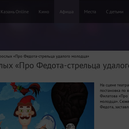
 Казань Online
Кино
Афиша
Места
С детьми
зрослых «Про Федота-стрельца удалого молодца»
слых «Про Федота-стрельца удало
На сцене театра
постановка по 
Филатова «Про 
молодца». Сюже
Федота, заставл