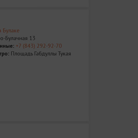
а Булаке
во-Булачная 13
анные:
+7 (843) 292-92-70
тро:
Площадь Габдуллы Тукая