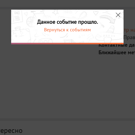
Данное событие прошло.
Место:
Театр н
Вернуться к событиям
Адрес:
ул. Пра
Контактные д
Ближайшее ме
тересно