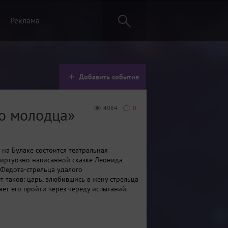
Реклама
Добавить события
4064
0
го молодца»
 на Булаке состоится театральная
виртуозно написанной сказке Леонида
Федота-стрельца удалого
т таков: царь, влюбившись в жену стрельца
яет его пройти через череду испытаний.