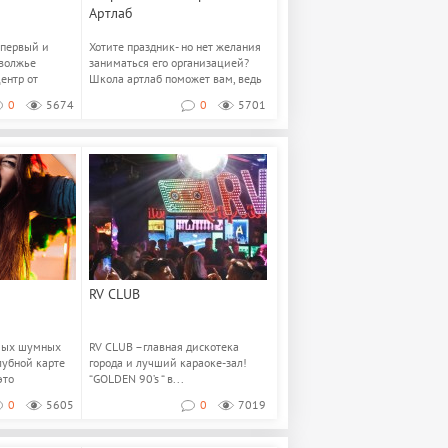
Артлаб
 первый и
Хотите праздник- но нет желания
волжье
заниматься его организацией?
ентр от
Школа артлаб поможет вам, ведь
искус...
0
5674
0
5701
RV CLUB
амых шумных
RV CLUB –главная дискотека
лубной карте
города и лучший караоке-зал!
это
“GOLDEN 90’s “ в...
0
5605
0
7019