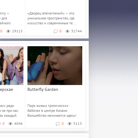
unny —
«Дворец впечатлений» — это
 для
уникальное пространство, где
ейного
искусство и современные те...
&mdash...
0
29115
0
31744
терская
Butterfly Garden
ласс ради
Парк живых тропических
 не про нас.
бабочек в центре Казани
бы каждый
Волшебство начинается здесь!
Каждый день и круглы...
0
4046
0
5113