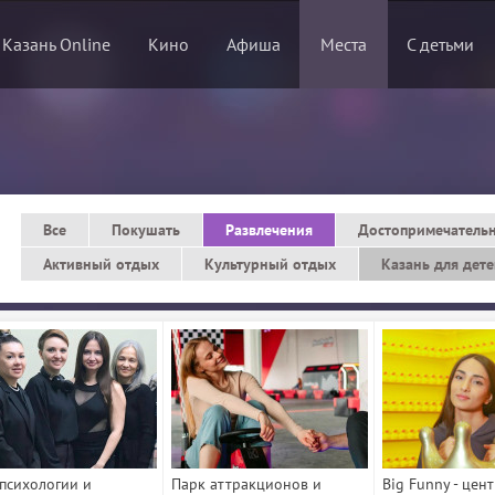
 Казань Online
Кино
Афиша
Места
С детьми
Все
Покушать
Развлечения
Достопримечатель
Активный отдых
Культурный отдых
Казань для дет
психологии и
Парк аттракционов и
Big Funny - цен