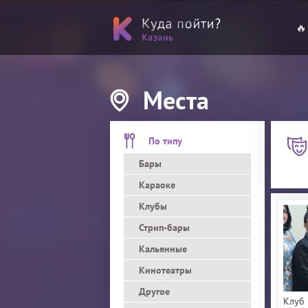
🔥
Места
По типу
Бары
Караоке
Клубы
Стрип-бары
Кальянные
Кинотеатры
Другое
Клуб 