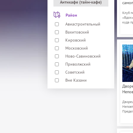
Антикафе (тайм-кафе)
само
Клуб п
Район
«Вдох»
куда п
Авиастроительный
Вахитовский
Кировский
Московский
Ново-Савиновский
Приволжский
Советский
Вне Казани
Дворе
Непов
Дворец
Неповт
Преде
Пригла