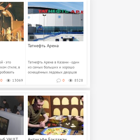
Татнефть Арена
й - это
Татнефть Арена в Казани - один
ком стиле, в
из самых больших и хорошо
робовать
оснащённых ледовых дворцов
..
спорта не только...
0
13069
0
8528
уб VAULT
Антикафе Баклажан