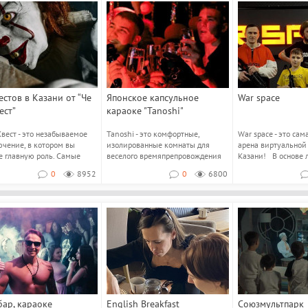
естов в Казани от “Че
Японское капсульное
War space
ест”
караоке "Tanoshi"
Квест - это незабываемое
Tanoshi - это комфортные,
War space - это са
чение, в котором вы
изолированные комнаты для
арена виртуальной
е главную роль. Самые
веселого времяпрепровождения
Казани! В основе л
сные, стр...
без всяких стеснени...
0
8952
0
6800
ар, караоке
English Breakfast
Союзмультпарк