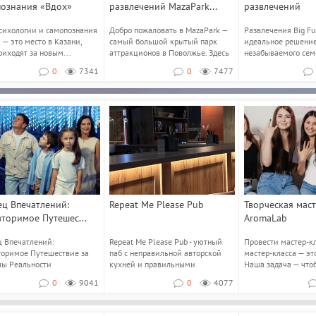
познания «Вдох»
развлечений MazaPark...
развлечений
сихологии и самопознания
Добро пожаловать в MazaPark —
Развлечения Big F
 — это место в Казани,
самый большой крытый парк
идеальное решение
риходят за новым...
аттракционов в Поволжье. Здесь
незабываемого сем
вас ждё...
отдыха! Big Funny 
0
7341
0
7477
ц Впечатлений:
Repeat Me Please Pub
Творческая мас
торимое Путешес...
AromaLab
 Впечатлений:
Repeat Me Please Pub - уютный
Провести мастер-к
оримое Путешествие за
паб с неправильной авторской
мастер-класса — это
лы Реальности
кухней и правильными
Наша задача — что
шаем вас во Дв...
напитками. В меню бо...
по...
0
9041
0
4077