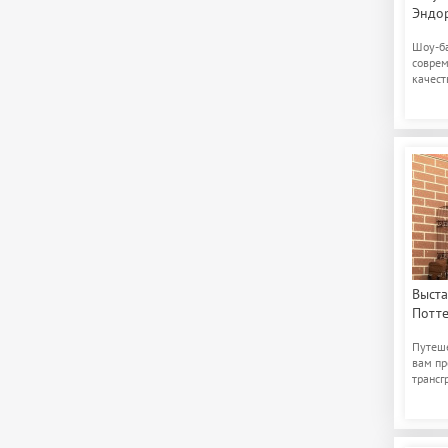
Эндо
Шоу-ба
соврем
качест
отдыха
Выста
Потте
Путеше
вам пр
трансг
Лондон,