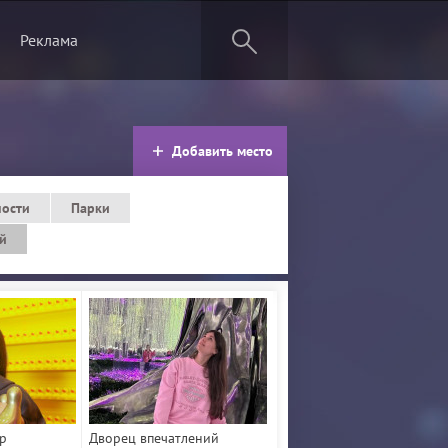
Реклама
Добавить место
ности
Парки
ей
тр
Дворец впечатлений