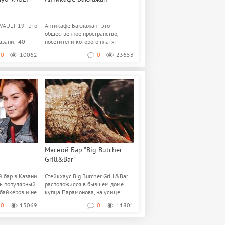
VAULT 19 - это
Антикафе Баклажан - это
общественное пространство,
азани. 40
посетители которого платят
..
только за время пребыв...
0
10062
0
23653
Мясной Бар "Big Butcher
Grill&Bar"
 бар в Казани
Стейкхаус Big Butcher Grill&Bar
ень популярный
расположился в бывшем доме
байкеров и не
купца Парамонова, на улице
Пушкина, 5...
0
13069
0
11801