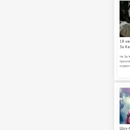
18 кв
За Кв
Че За 
приклю
играет
интере
Шоу-б