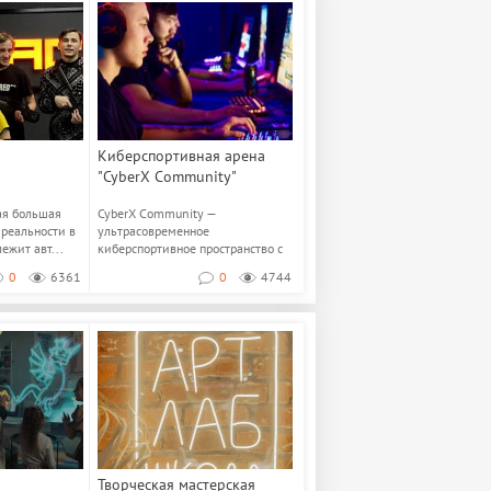
Киберспортивная арена
"CyberX Community"
мая большая
CyberX Community —
 реальности в
ультрасовременное
ежит авт...
киберспортивное пространство с
собственной кухней для тех...
0
6361
0
4744
Творческая мастерская