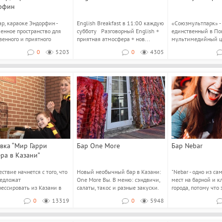
рфин
р, караоке Эндорфин -
English Breakfast в 11:00 каждую
«Союзмультпарк» -
енное пространство для
субботу Разговорный English +
единственный в По
венного и приятного
приятная атмосфера + нов...
мультимедийный ц
. Каждые вы...
легендарной к...
0
5203
0
4305
вка “Мир Гарри
Бар One More
Бар Nebar
ра в Казани”
ствие начнется с того, что
Новый необычный бар в Казани:
"Nebar - одно из с
едложат
One More Вы. В меню: сэндвичи,
мест на барной и к
рессировать из Казани в
салаты, такос и разные закуски.
города, потому что 
 а затем сесть в...
Бар: ко...
#ТотСамыйNe...
0
13319
0
5948