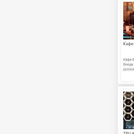
Кафе-
Кафе-б
блюда 
русско
ТРЦ K