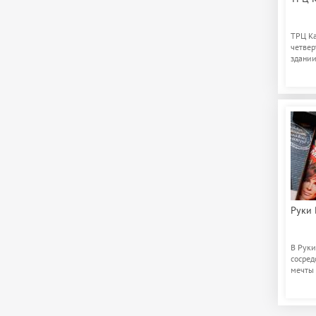
ТРЦ Ka
четвер
здании
включа
Руки 
В Руки
сосред
мечты 
плясов