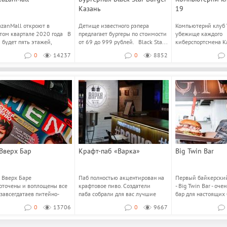
Казань
19
zanMall откроют в
Детище известного рэпера
Компьютернй клуб 
том квартале 2020 года В
предлагает бургеры по стоимости
убежище каждого
 будет пять этажей,
от 69 до 999 рублей. Black Sta...
киберспортсмена К
...
игровых мест с про.
0
14237
0
8852
Вверх Бар
Крафт-паб «Варка»
Big Twin Bar
 Вверх Баре
Паб полностью акцентирован на
Первый байкерский
оточены и воплощены все
крафтовое пиво. Создатели
- Big Twin Bar - оч
завсегдатаев питейно-
паба собрали для вас лучшие
бар для настоящих 
ых заведений города...
сорта крафт...
тол...
0
13706
0
9667