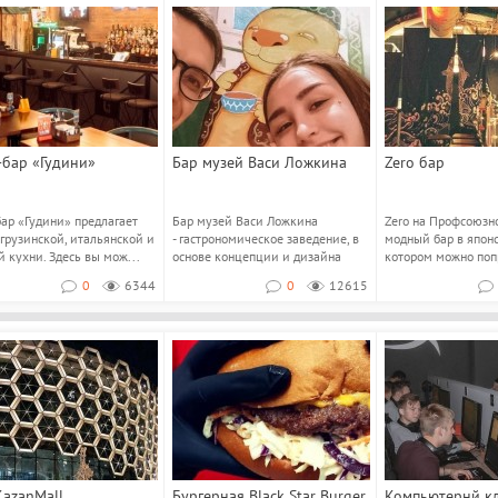
бар «Гудини»
Бар музей Васи Ложкина
Zero бар
ар «Гудини» предлагает
Бар музей Васи Ложкина
Zero на Профсоюзно
грузинской, итальянской и
- гастрономическое заведение, в
модный бар в японс
й кухни. Здесь вы мож...
основе концепции и дизайна
котором можно поп
которого леж...
блюда паназиатско.
0
6344
0
12615
azanMall
Бургерная Black Star Burger
Компьютернй кл