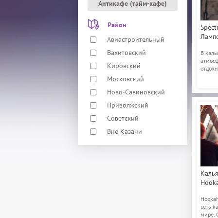
Антикафе (тайм-кафе)
Район
Spectr
Лампо
Авиастроительный
Вахитовский
В каль
атмосф
Кировский
отдохн
хорошо
Московский
Ново-Савиновский
Приволжский
Советский
Вне Казани
Каль
Hooka
Hookah
сеть к
мире. 