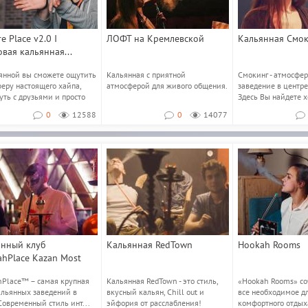
e Place v2.0 I
ЛОФТ на Кремлевской
Кальянная Смо
вая кальянная...
янной вы сможете ощутить
Кальянная с приятной
Смокинг - атмосфе
еру настоящего хайпа,
атмосферой для живого общения.
заведение в центре
уть с друзьями и просто
Здесь Вы найдете 
 пров...
выбор табаков и...
0
12588
0
14077
янный клуб
Кальянная RedTown
Hookah Rooms
hPlace Kazan Most
Place™ – самая крупная
Кальянная RedTown - это стиль,
«Hookah Rooms» соч
альянных заведений в
вкусный кальян, Chill out и
все необходимое д
Современный стиль инт...
эйфория от расслабления!
комфортного отдых