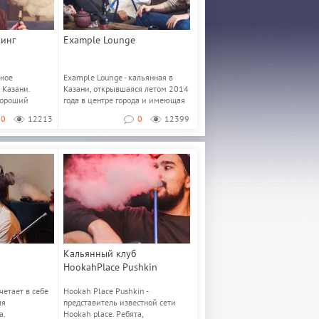
кинг
Example Lounge
рное
Example Lounge - кальянная в
 Казани.
Казани, открывшаяся летом 2014
хороший
года в центре города и имеющая
очень инт...
0
12213
0
12399
Кальянный клуб
HookahPlace Pushkin
етает в себе
Hookah Place Pushkin -
ля
представитель известной сети
а.
Hookah place. Ребята,