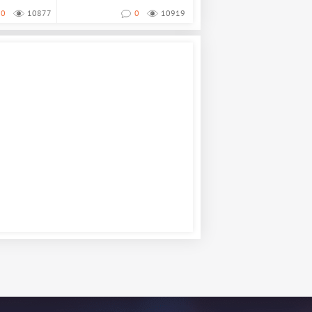
работающие здесь, нас...
0
10877
0
10919