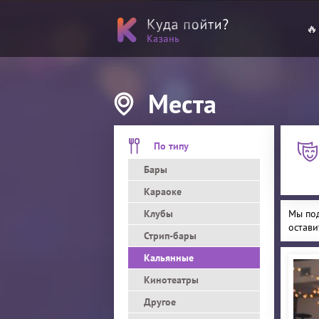
🔥
Места
По типу
Бары
Караоке
Клубы
Мы под
остави
Стрип-бары
Кальянные
Кинотеатры
Другое