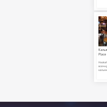
Каль
Place
Hookah
всемир
кальян
предла