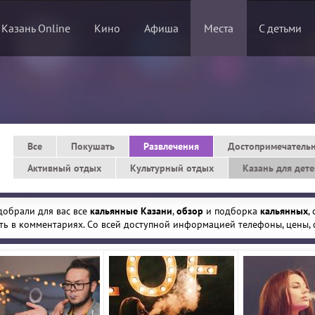
 Казань Online
Кино
Афиша
Места
С детьми
Все
Покушать
Развлечения
Достопримечатель
Активный отдых
Культурный отдых
Казань для дет
обрали для вас все
кальянные Казани
,
обзор
и подборка
кальянных
,
ть в комментариях. Со всей доступной информацией телефоны, цены,