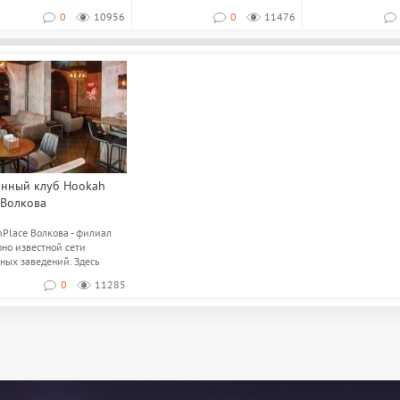
В заведении...
0
10956
0
11476
янный клуб Hookah
 Волкова
Place Волкова - филиал
но известной сети
ных заведений. Здесь
гают ...
0
11285