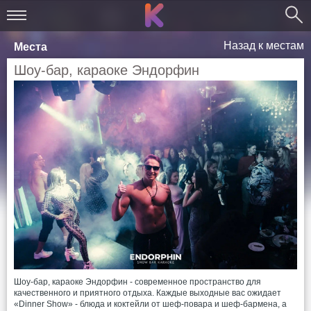
Назад к местам
Места
Шоу-бар, караоке Эндорфин
Шоу-бар, караоке Эндорфин - современное пространство для
качественного и приятного отдыха. Каждые выходные вас ожидает
«Dinner Show» - блюда и коктейли от шеф-повара и шеф-бармена, а