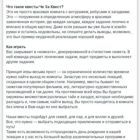
Что такое квесты Че За Квест?
Это не просто красивая комната с антуражем, ребусами и загадками.
Это — погружение в определенную атмосферу и красивая
законченная история, где каждая загадка, каждое задание логично и
вписано в общую картину. Даже если раньше вы уже были в эскейп-
румах и остались недовольны, не спешите делать выводы, возможно,
это был пример неудачной реализации хорошей идеи.
Как играть
Вас закрывают в «комнате», декорированной в стилистике сюжета. В
ней команда решает логические задачи, ищет предметы и выполняет
другие задания.
Принцип игры весьма прост — за ограниченное количество времени
нужно найти выход из комнаты. Зачастую это несколько локаций,
созданных в одном общем стиле. Например, квесты бывают по
сюжетам популярных фильмов, игр, литературно-художественныхх
произведений и так далее. На протяжении всей игры Вы будете
окружены множеством различных тайн и загадок, которые необходимо
разгадать и, тем самым, найти выход. Вы просто находитесь в комнате
без ключа и Вам надо из нее выбраться.
Наши квесты подойдут для семей, для пар, и для коллег и друзей.
Все, что нужно — выбрать подходящее приключение и отправиться в
путь!
Также есть возможность отпраздновать день рождение в нашей
локации и у нас есть большой выбор развлекательных программ и