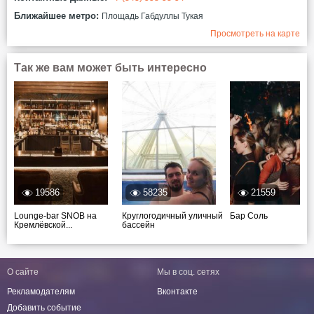
Ближайшее метро:
Площадь Габдуллы Тукая
Просмотреть на карте
Так же вам может быть интересно
19586
58235
21559
Lounge-bar SNOB на
Круглогодичный уличный
Бар Соль
Кремлёвской...
бассейн
О сайте
Мы в соц. сетях
Рекламодателям
Вконтакте
Добавить событие