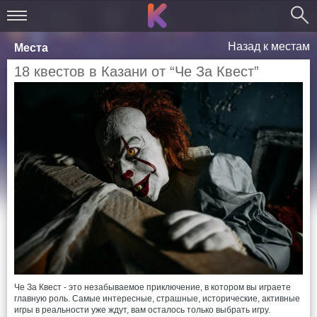
Назад к местам
Места
18 квестов в Казани от “Че За Квест”
Че За Квест - это незабываемое приключение, в котором вы играете
главную роль. Самые интересные, страшные, исторические, активные
игры в реальности уже ждут, вам осталось только выбрать игру.