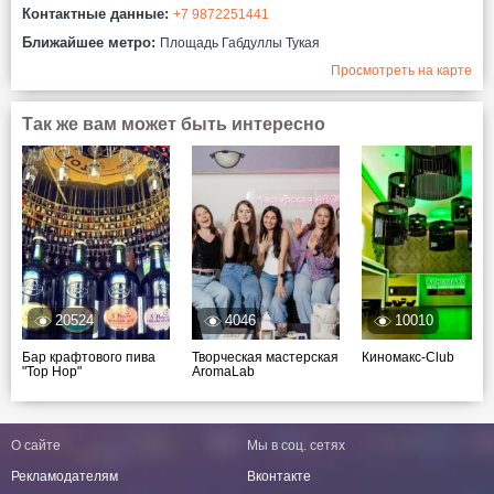
Контактные данные:
+7 9872251441
Ближайшее метро:
Площадь Габдуллы Тукая
Просмотреть на карте
Так же вам может быть интересно
20524
4046
10010
Бар крафтового пива
Творческая мастерская
Киномакс-Club
"Top Hop"
AromaLab
О сайте
Мы в соц. сетях
Рекламодателям
Вконтакте